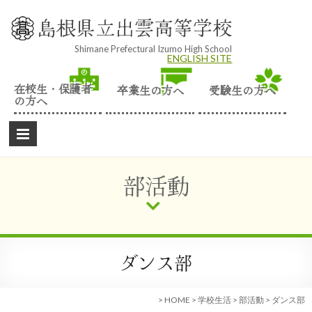
Skip
to
島根県立出雲高等学校
content
Shimane Prefectural Izumo High School
ENGLISH SITE
在校生・保護者
卒業生の方へ
受験生の方へ
の方へ
部活動
ダンス部
>
HOME
>
学校生活
>
部活動
>
ダンス部