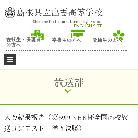
Skip
to
島根県立出雲高等学校
content
Shimane Prefectural Izumo High School
ENGLISH SITE
在校生・保護者
卒業生の方へ
受験生の方へ
の方へ
放送部
大会結果報告（第69回NHK杯全国高校放
送コンテスト 準々決勝）