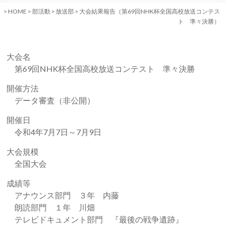
>
HOME
>
部活動
>
放送部
>
大会結果報告（第69回NHK杯全国高校放送コンテス
ト 準々決勝）
大会名
第
69
回
NHK
杯全国高校放送コンテスト 準々決勝
開催方法
データ審査（非公開）
開催日
令和
4
年7月7日～
7月
9日
大会規模
全国大会
成績等
アナウンス部門 ３年 内藤
朗読部門 １年 川畑
テレビドキュメント部門 『最後の戦争遺跡』