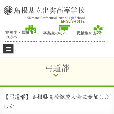
Skip
to
島根県立出雲高等学校
content
Shimane Prefectural Izumo High School
ENGLISH SITE
在校生・保護者
卒業生の方へ
受験生の方へ
の方へ
弓道部
【弓道部】島根県高校錬成大会に参加しま
した