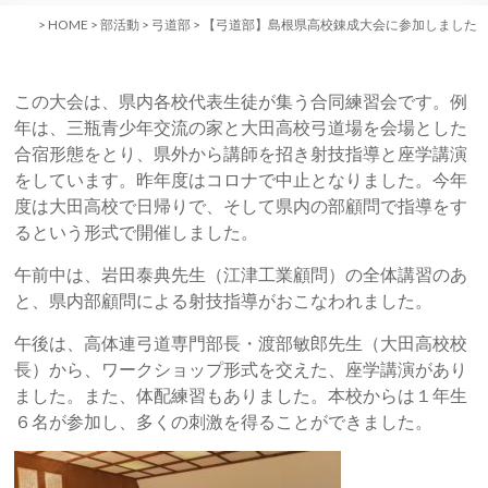
>
HOME
>
部活動
>
弓道部
>
【弓道部】島根県高校錬成大会に参加しました
この大会は、県内各校代表生徒が集う合同練習会です。例
年は、三瓶青少年交流の家と大田高校弓道場を会場とした
合宿形態をとり、県外から講師を招き射技指導と座学講演
をしています。昨年度はコロナで中止となりました。今年
度は大田高校で日帰りで、そして県内の部顧問で指導をす
るという形式で開催しました。
午前中は、岩田泰典先生（江津工業顧問）の全体講習のあ
と、県内部顧問による射技指導がおこなわれました。
午後は、高体連弓道専門部長・渡部敏郎先生（大田高校校
長）から、ワークショップ形式を交えた、座学講演があり
ました。また、体配練習もありました。本校からは１年生
６名が参加し、多くの刺激を得ることができました。