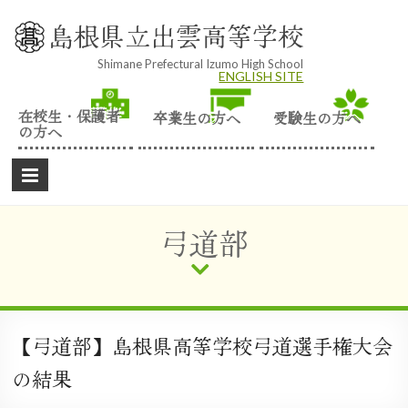
Skip
to
島根県立出雲高等学校
content
Shimane Prefectural Izumo High School
ENGLISH SITE
在校生・保護者
卒業生の方へ
受験生の方へ
の方へ
弓道部
【弓道部】島根県高等学校弓道選手権大会
の結果