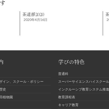
す
茶道部2020
茶
2020年4月16日
2
内
学びの特色
普通科
ザイン、スクール・ポリシー
スーパーサイエンスハイスクール
歴史
インクルーシブ教育システム推
田植物園
教育課程表
キャリア教育