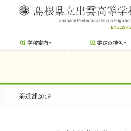
Skip
島根県立出雲高等学
to
content
Shimane Prefectural Izumo High Sc
ENGLISH 
学校案内
学びの特色
茶道部2019