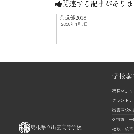
関連する記事がありま
茶道部2018
2018年4月7日
学校案
校長室より
グランドデ
出雲高校の
久徴園・平
島根県立出雲高等学校
校歌・校章