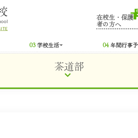
校
在校生・保護
hool
者の方へ
SITE
学校生活
年間行事予
茶道部