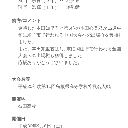
秋山 宗養（２年）･･･2勝4敗
狩野 浩輝（１年）･･･3勝3敗
備考/コメント
優勝した本田知里君と第5位の本田心登君が12月中
旬に米子市で行われる中国大会への出場権を獲得し
ました。
また、本田知里君は1月末に岡山県で行われる全国
大会への出場権も獲得しました。
応援ありがとうございました。
大会名等
平成30年度第10回島根県高等学校将棋名人戦
開催地
益田高校
開催日
平成30年9月8日（土）