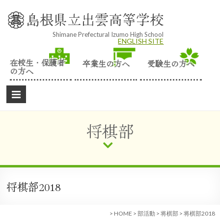
Skip
to
島根県立出雲高等学校
content
Shimane Prefectural Izumo High School
ENGLISH SITE
在校生・保護者
卒業生の方へ
受験生の方へ
の方へ
将棋部
将棋部2018
>
HOME
>
部活動
>
将棋部
>
将棋部2018