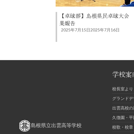
【卓球部】島根県民卓球大会
果報告
2025年7月15日
2025年7月16日
学校案
校長室より
グランドデ
出雲高校の
久徴園・平
島根県立出雲高等学校
校歌・校章