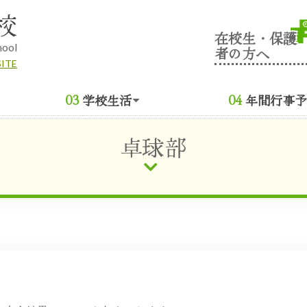
校
在校生・保護
hool
者の方へ
SITE
学校生活
年間行事予
卓球部