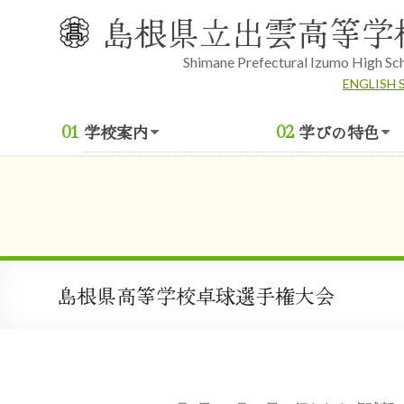
Skip
島根県立出雲高等学
to
content
Shimane Prefectural Izumo High Sc
ENGLISH 
学校案内
学びの特色
島根県高等学校卓球選手権大会