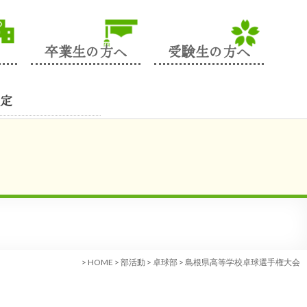
卒業生の方へ
受験生の方へ
定
>
HOME
>
部活動
>
卓球部
>
島根県高等学校卓球選手権大会