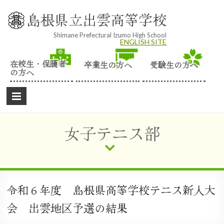
Skip
to
島根県立出雲高等学校
content
Shimane Prefectural Izumo High School
ENGLISH SITE
在校生・保護者
卒業生の方へ
受験生の方へ
の方へ
女子テニス部
令和６年度 島根県高等学校テニス新人大
会 出雲地区予選の結果