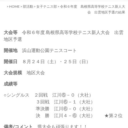
>
HOME
>
部活動
>
女子テニス部
>
令和６年度 島根県高等学校テニス新人大
会 出雲地区予選の結果
大会等
令和６年度 島根県高等学校テニス新人大会 出雲
地区予選
開催地
浜山運動公園テニスコート
開催日
８月２４日（土）・２５日（日）
大会規模
地区大会
成績等
○シングルス ２回戦 江川⑥－０（大社）
３回戦 江川⑥－１（大社）
準決勝 江川⑥－０（大社）
決 勝 江川４－⑥（大社） ★第２位
備考/コメント
県大会も頑張ります！！