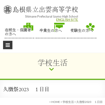
Skip
to
島根県立出雲高等学校
content
Shimane Prefectural Izumo High School
ENGLISH SITE
在校生・保護者
卒業生の方へ
受験生の方へ
の方へ
学校生活
久徴祭2023 １日目
>
HOME
>
学校生活
>
久徴祭2023 １日目