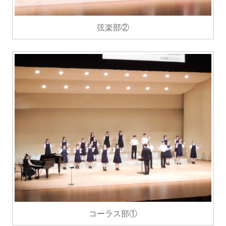
弦楽部②
コーラス部①