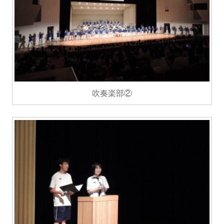
吹奏楽部②