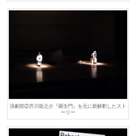
演劇部②芥川龍之介『羅生門』を元に新解釈したスト
ーリー