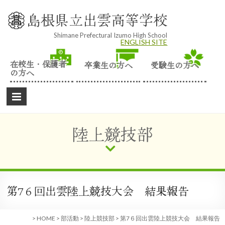
Skip
to
島根県立出雲高等学校
content
Shimane Prefectural Izumo High School
ENGLISH SITE
在校生・保護者
卒業生の方へ
受験生の方へ
の方へ
陸上競技部
第7６回出雲陸上競技大会 結果報告
>
HOME
>
部活動
>
陸上競技部
>
第7６回出雲陸上競技大会 結果報告