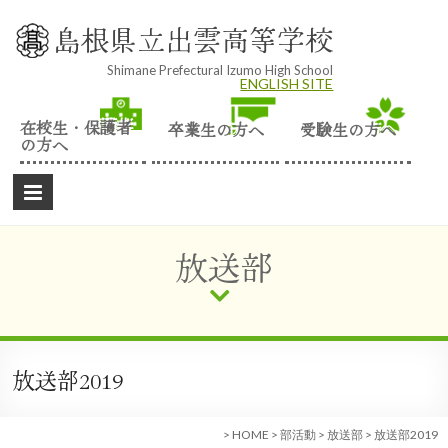
Skip
to
島根県立出雲高等学校
content
Shimane Prefectural Izumo High School
ENGLISH SITE
在校生・保護者
卒業生の方へ
受験生の方へ
の方へ
放送部
放送部2019
>
HOME
>
部活動
>
放送部
>
放送部2019