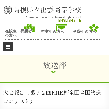
Skip
to
島根県立出雲高等学校
content
Shimane Prefectural Izumo High School
ENGLISH SITE
在校生・保護者
卒業生の方へ
受験生の方へ
の方へ
放送部
大会報告（第７２回NHK杯全国全国放送
コンテスト）