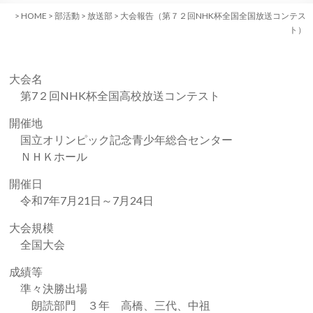
>
HOME
>
部活動
>
放送部
>
大会報告（第７２回NHK杯全国全国放送コンテス
ト）
大会名
第7２回NHK杯全国高校放送コンテスト
開催地
国立オリンピック記念青少年総合センター
ＮＨＫホール
開催日
令和7年7月21日～7月24日
大会規模
全国大会
成績等
準々決勝出場
朗読部門 ３年 高橋、三代、中祖