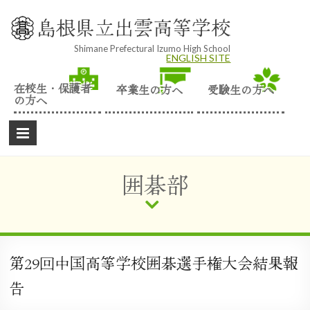
Skip
to
島根県立出雲高等学校
content
Shimane Prefectural Izumo High School
ENGLISH SITE
在校生・保護者
卒業生の方へ
受験生の方へ
の方へ
囲碁部
第29回中国高等学校囲碁選手権大会結果報
告