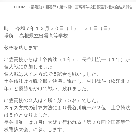
>
HOME
>
部活動
>
囲碁部
>
第29回中国高等学校囲碁選手権大会結果報告
時 ： 令和７年１２月２０日（土），２１日（日）
場所： 島根県立出雲高等学校
敬称を略します。
出雲高校からは土谷脩汰（１年）、長谷川航一（１年）が
個人戦に参加しました。
個人戦はスイス方式で５試合を戦いました。
土谷脩汰は４戦全勝で決勝に進出し、村川律斗（松江北２
年）と優勝をかけて戦い、敗れました。
出雲高校の２人は４勝１敗（５名）でした。
スイス方式の計算方法により長谷川航一が２位、土谷脩汰
は５位となりました。
長谷川航一は３月に大阪で行われる「第２０回全国高等学
校選抜大会」に参加します。