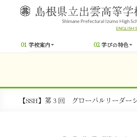
Skip
島根県立出雲高等学
to
content
Shimane Prefectural Izumo High Sc
ENGLISH 
学校案内
学びの特色
【SSH】第３回 グローバルリーダー