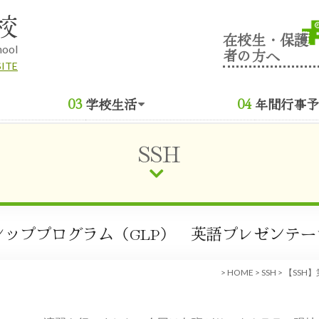
校
在校生・保護
hool
者の方へ
SITE
学校生活
年間行事予
SSH
シッププログラム（GLP） 英語プレゼンテー
>
HOME
>
SSH
>
【SSH