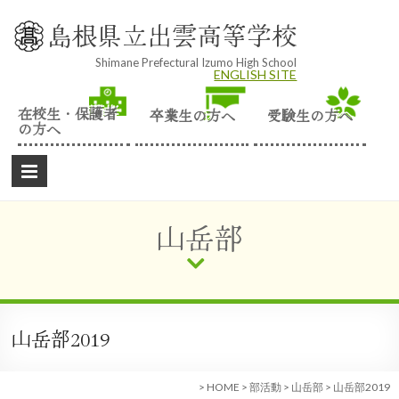
Skip
to
島根県立出雲高等学校
content
Shimane Prefectural Izumo High School
ENGLISH SITE
在校生・保護者
卒業生の方へ
受験生の方へ
の方へ
山岳部
山岳部2019
>
HOME
>
部活動
>
山岳部
>
山岳部2019