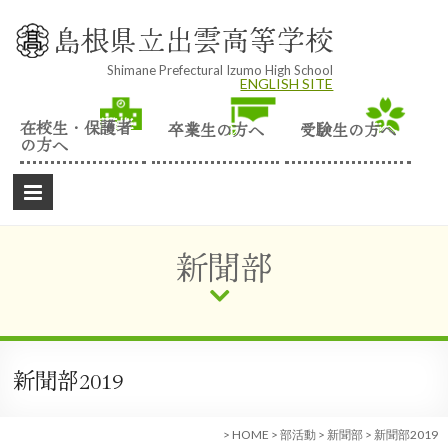
Skip
to
島根県立出雲高等学校
content
Shimane Prefectural Izumo High School
ENGLISH SITE
在校生・保護者
卒業生の方へ
受験生の方へ
の方へ
新聞部
新聞部2019
>
HOME
>
部活動
>
新聞部
>
新聞部2019