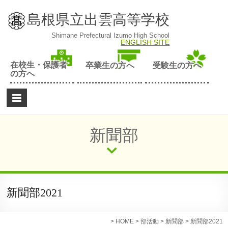
Skip
to
島根県立出雲高等学校
content
Shimane Prefectural Izumo High School
ENGLISH SITE
在校生・保護者
卒業生の方へ
受験生の方へ
の方へ
新聞部
新聞部2021
>
HOME
>
部活動
>
新聞部
>
新聞部2021