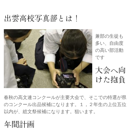
出雲高校写真部とは！
兼部の生徒も
多い、自由度
の高い部活動
です
大会へ向
けた抱負
春秋の高文連コンクールが主要大会で、そこでの特選が県
のコンクール出品候補になります。１，２年生の上位五位
以内が、総文祭候補になります。狙います。
年間計画