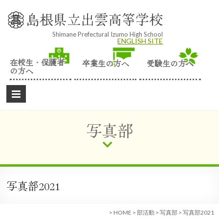
Skip
to
島根県立出雲高等学校
content
Shimane Prefectural Izumo High School
ENGLISH SITE
在校生・保護者
卒業生の方へ
受験生の方へ
の方へ
写真部
写真部2021
>
HOME
>
部活動
>
写真部
>
写真部2021