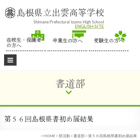
Skip
to
島根県立出雲高等学校
content
Shimane Prefectural Izumo High School
ENGLISH SITE
在校生・保護者
卒業生の方へ
受験生の方へ
の方へ
書道部
第５６回島根県書初め展結果
>
HOME
>
部活動
>
書道部
>
第５６回島根県書初め展結果