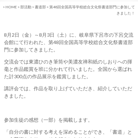
>
HOME
>
部活動
>
書道部
>
第48回全国高等学校総合文化祭書道部門に参加して
きました！
8
月
2
日（金）～
8
月
3
日（土）に、岐阜県下呂市の下呂交流
会館にて行われた、第
48
回全国高等学校総合文化祭書道部
門に参加してきました。
交流会では東濃ひのき筆筒や美濃友禅和紙のしおりへの揮
毫と作品鑑賞を班に分かれて行いました。全国から選ばれ
た計300点の作品展示を鑑賞しました。
講評会では、作品を取り上げていただき、紹介していただ
きました。
参加生徒の感想（一部）を掲載します。
「自分の書に対する考えを深めることができ、「書道」と