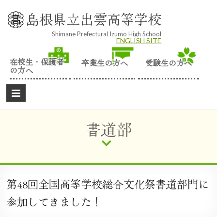
Skip
to
島根県立出雲高等学校
content
Shimane Prefectural Izumo High School
ENGLISH SITE
在校生・保護者
卒業生の方へ
受験生の方へ
の方へ
書道部
第48回全国高等学校総合文化祭書道部門に
参加してきました！