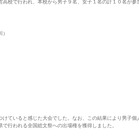
高校で行われ、本校から男子９名、女子１名の計１０名が参
川）
けていると感じた大会でした。なお、この結果により男子個
県で行われる全国総文祭への出場権を獲得しました。