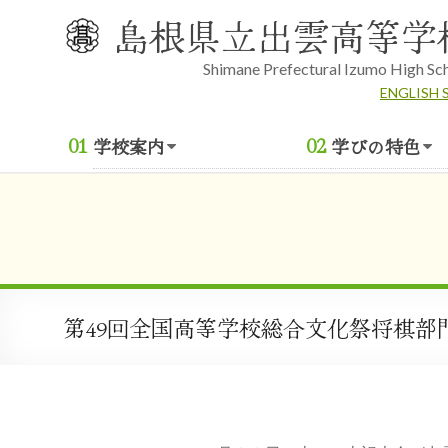
Skip
島根県立出雲高等学
to
content
Shimane Prefectural Izumo High Sc
ENGLISH 
学校案内
学びの特色
第49回全国高等学校総合文化祭将棋部