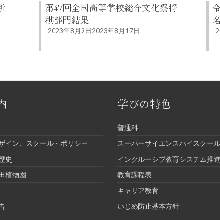
新
第47回全国高等学校総合文化祭将
棋部門結果
2023年8月9日
2023年8月17日
2
内
学びの特色
普通科
ザイン、スクール・ポリシー
スーパーサイエンスハイスクール
歴史
インクルーシブ教育システム推
田植物園
教育課程表
キャリア教育
告
いじめ防止基本方針