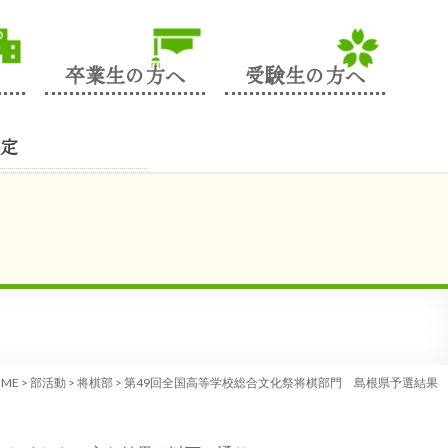
卒業生の方へ
受験生の方へ
定
OME
>
部活動
>
将棋部
>
第49回全国高等学校総合文化祭将棋部門 島根県予選結果