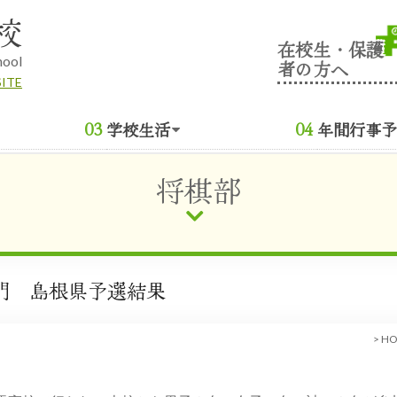
校
在校生・保護
hool
者の方へ
SITE
学校生活
年間行事予
将棋部
門 島根県予選結果
>
H