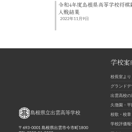
令和4年度島根県高等学校将棋
人戦結果
2022年11月9日
学校案
校長室より
グランドデ
出雲高校の
久徴園・平
島根県立出雲高等学校
校歌・校章
学校評価報
〒693-0001 島根県出雲市今市町1800