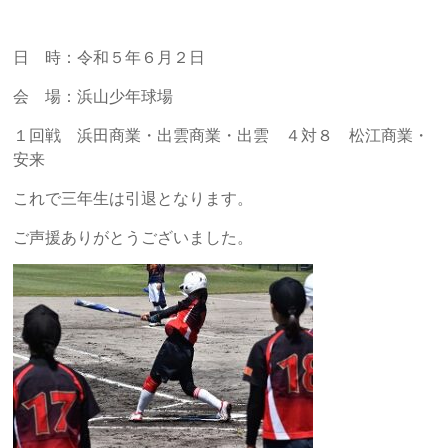
日 時：令和５年６月２日
会 場：
浜山少年球場
１回戦
浜田商業・出雲商業・出雲 ４対８ 松江商業・
安来
これで三年生は引退となります。
ご声援ありがとうございました。