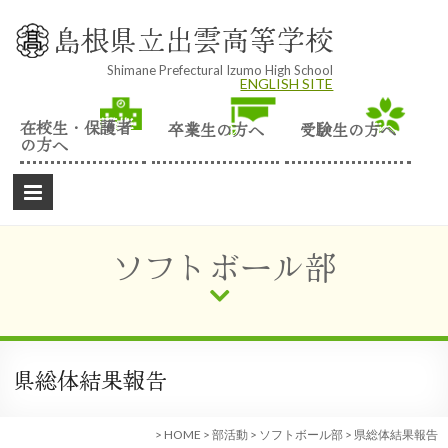
Skip
to
島根県立出雲高等学校
content
Shimane Prefectural Izumo High School
ENGLISH SITE
在校生・保護者
卒業生の方へ
受験生の方へ
の方へ
ソフトボール部
県総体結果報告
>
HOME
>
部活動
>
ソフトボール部
>
県総体結果報告