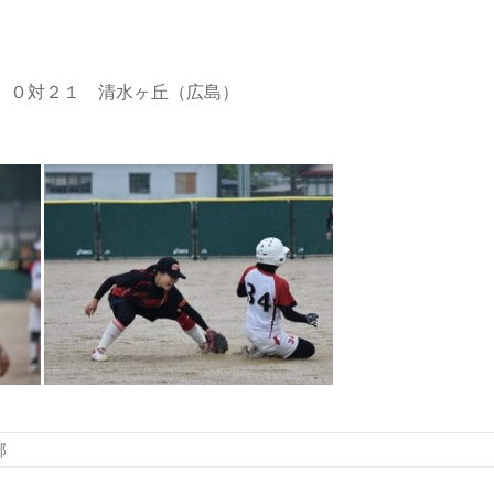
 ０対２１ 清水ヶ丘（広島）
部