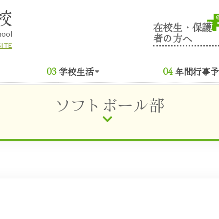
校
在校生・保護
hool
者の方へ
SITE
学校生活
年間行事予
ソフトボール部