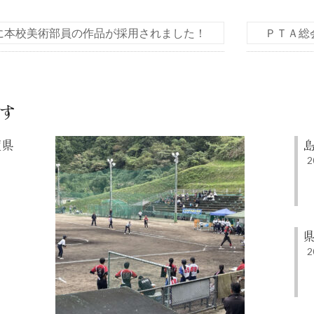
に本校美術部員の作品が採用されました！
ＰＴＡ総
す
度県
2
2