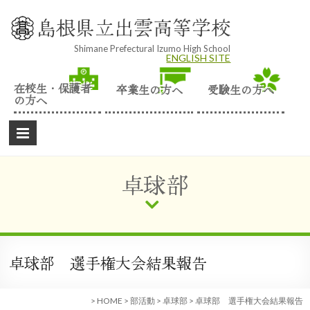
Skip
to
島根県立出雲高等学校
content
Shimane Prefectural Izumo High School
ENGLISH SITE
在校生・保護者
卒業生の方へ
受験生の方へ
の方へ
卓球部
卓球部 選手権大会結果報告
>
HOME
>
部活動
>
卓球部
>
卓球部 選手権大会結果報告