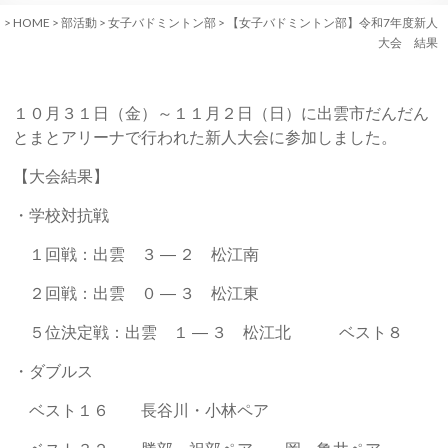
>
HOME
>
部活動
>
女子バドミントン部
>
【女子バドミントン部】令和7年度新人
大会 結果
１０月３１日（金）～１１月２日（日）に出雲市だんだん
とまとアリーナで行われた新人大会に参加しました。
【大会結果】
・学校対抗戦
１回戦：出雲 ３ ― ２ 松江南
２回戦：出雲 ０ ― ３ 松江東
５位決定戦：出雲 １ ― ３ 松江北 ベスト８
・ダブルス
ベスト１６ 長谷川・小林ペア