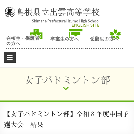
Skip
to
島根県立出雲高等学校
content
Shimane Prefectural Izumo High School
ENGLISH SITE
在校生・保護者
卒業生の方へ
受験生の方へ
の方へ
女子バドミントン部
【女子バドミントン部】令和８年度中国予
選大会 結果