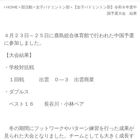
>
HOME
>
部活動
>
女子バドミントン部
>
【女子バドミントン部】令和８年度中
国予選大会 結果
４月２３日～２５日に鹿島総合体育館で行われた中国予選
に参加しました。
【大会結果】
・学校対抗戦
１回戦 出雲 ０―３ 出雲商業
・ダブルス
ベスト１６ 長谷川・小林ペア
冬の期間にフットワークやパターン練習を行った成果が
見られた大会となりました。チームとしても大きく成長す