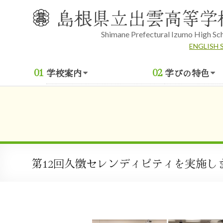
Skip
島根県立出雲高等学
to
content
Shimane Prefectural Izumo High Sc
ENGLISH 
学校案内
学びの特色
第12回久徴セレンディピティを実施し