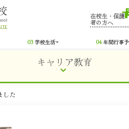
校
在校生・保護
hool
者の方へ
SITE
学校生活
年間行事予
キャリア教育
ました