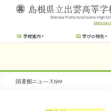
Skip
島根県立出雲高等学
to
content
Shimane Prefectural Izumo High Sc
ENGLISH 
学校案内
学びの特色
図書館ニュース№9