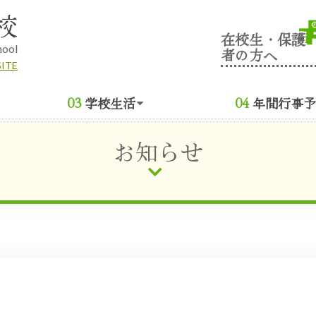
校
在校生・保護
hool
者の方へ
SITE
学校生活
年間行事予
お知らせ