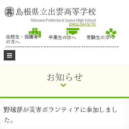
Skip
to
島根県立出雲高等学校
content
Shimane Prefectural Izumo High School
ENGLISH SITE
在校生・保護者
卒業生の方へ
受験生の方へ
の方へ
お知らせ
野球部が災害ボランティアに参加しまし
た。