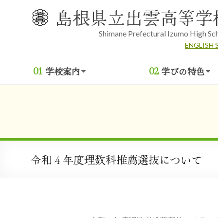
Skip
島根県立出雲高等学
to
content
Shimane Prefectural Izumo High Sc
ENGLISH 
学校案内
学びの特色
令和４年度理数科推薦選抜について