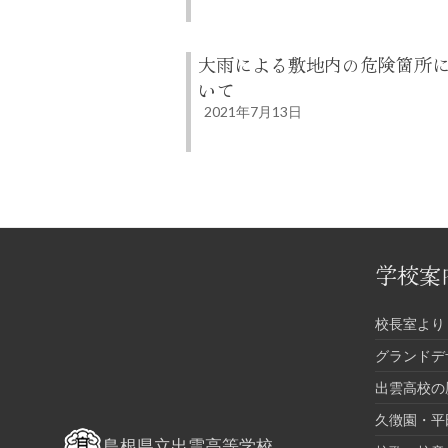
大雨による敷地内の危険箇所
いて
2021年7月13日
学校案
校長室より
グランドデ
出雲高校の
久徴園・平
島根県立出雲高等学校