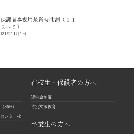
○保護者参観用最新時間割（１１
／２～５）
021年11月1日
在校生・保護者の方へ
奨学金制度
（SSH）
特別支援教育
進センター校
卒業生の方へ