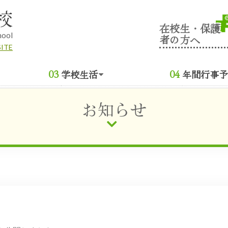
校
在校生・保護
hool
者の方へ
SITE
学校生活
年間行事予
お知らせ