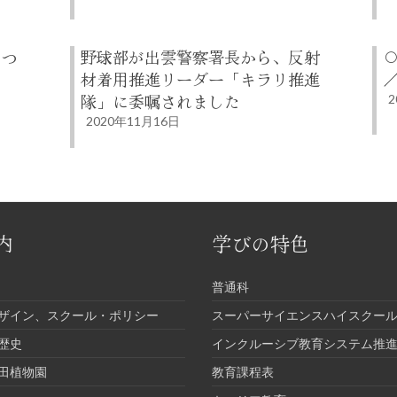
につ
野球部が出雲警察署長から、反射
材着用推進リーダー「キラリ推進
隊」に委嘱されました
2
2020年11月16日
内
学びの特色
普通科
ザイン、スクール・ポリシー
スーパーサイエンスハイスクール
歴史
インクルーシブ教育システム推
田植物園
教育課程表