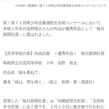
>
HOME
>
図書館
>
第７１回青少年読書感想文全国コンクールについて
祝！第７１回青少年読書感想文全国コンクールにおいて、
本校２年生の塩野桜太さんの作品が優秀作品として「毎日
新聞社賞」に選ばれました。
【高等学校の部】自由読書 ＜優秀作品＞ 毎日新聞社賞
島根県立出雲高等学校 ２年 塩野 桜太
作品名「線を重ねて」
書名「線は、僕を描く」（砥上 裕將・著：講談社）
受賞した「毎日新聞社賞」は「内閣総理大臣賞」「文部科
学大臣賞」に次ぐ賞です。２月１０日に東京都で行われた