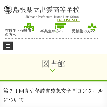
Skip
to
島根県立出雲高等学校
content
Shimane Prefectural Izumo High School
ENGLISH SITE
在校生・保護者
卒業生の方へ
受験生の方へ
の方へ
図書館
第７１回青少年読書感想文全国コンクール
について