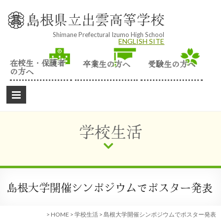
Skip
to
島根県立出雲高等学校
content
Shimane Prefectural Izumo High School
ENGLISH SITE
在校生・保護者
卒業生の方へ
受験生の方へ
の方へ
学校生活
島根大学開催シンポジウムでポスター発表
>
HOME
>
学校生活
>
島根大学開催シンポジウムでポスター発表