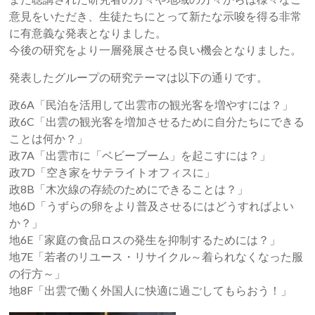
意見をいただき、生徒たちにとって新たな示唆を得る非常
に有意義な発表となりました。
今後の研究をより一層発展させる良い機会となりました。
発表したグループの研究テーマは以下の通りです。
政6A「民泊を活用して出雲市の観光客を増やすには？」
政6C「出雲の観光客を増加させるために自分たちにできる
ことは何か？」
政7A「出雲市に「ベビーブーム」を起こすには？」
政7D「空き家をサテライトオフィスに」
政8B「木次線の存続のためにできることは？」
地6D「うずらの卵をより普及させるにはどうすればよい
か？」
地6E「家庭の食品ロスの発生を抑制するためには？」
地7E「若者のリユース・リサイクル～着られなくなった服
の行方～」
地8F「出雲で働く外国人に快適に過ごしてもらおう！」