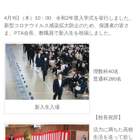
4月9日（木）10：00 令和2年度入学式を挙行しました。
新型コロナウイルス感染拡大防止のため、保護者の皆さ
ま、PTA会長、教職員で新入生を祝福しました。
理数科40名
普通科280名
新入生入場
【校長祝辞】
活力に満ちた高校
生活を送って欲し