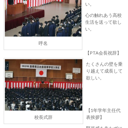
い。
心の触れあう高校
生活を送って欲し
い。
呼名
【PTA会長祝辞】
たくさんの壁を乗
り越えて成長して
欲しい。
【1年学年主任代
表挨拶】
校長式辞