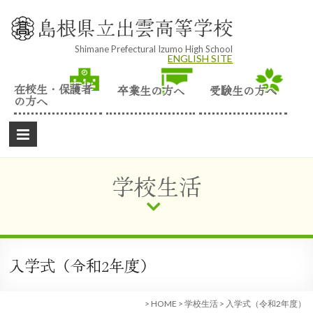
Skip
to
島根県立出雲高等学校
content
Shimane Prefectural Izumo High School
ENGLISH SITE
在校生・保護者
卒業生の方へ
受験生の方へ
の方へ
学校生活
入学式（令和2年度）
>
HOME
>
学校生活
>
入学式（令和2年度）