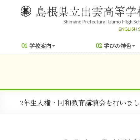
Skip
島根県立出雲高等学
to
content
Shimane Prefectural Izumo High Sc
ENGLISH 
学校案内
学びの特色
2年生人権・同和教育講演会を行いま