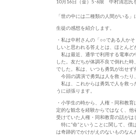
10月16日（金）5･6限 中村清
「世の中には二種類の人間がいる」
生徒の感想を紹介します。
・私は中村さんの「○○である人か
しいと思われる答えとは、ほとんど
私は最近、通学で利用する電車の中
した。友だちが体調不良で倒れた時
でした。私は、いつも勇気が出せず
今回の講演で勇気は人を救ったり、
私は、これからは勇気で人を救った
うに頑張ります。
・小学生の時から、人権・同和教育
定的な観念を経験からではなく、他
受けていた人権・同和教育の話がは
特に”命”ということに関して、僕
は奇跡的でかけがえのないものなん