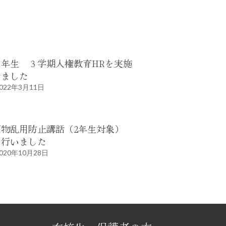
２年生 ３学期人権教育HRを実施
しました
022年3月11日
薬物乱用防止講話（2年生対象）
を行いました
020年10月28日