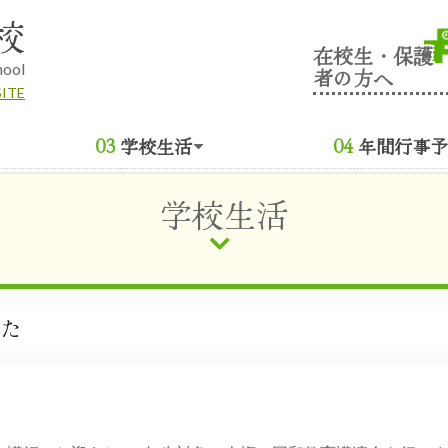
校
在校生・保護
hool
者の方へ
SITE
学校生活
年間行事予
学校生活
した