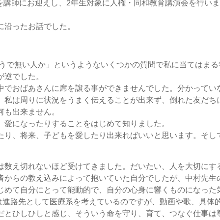
志氏を講師にお迎えし、2年生対象に人権・同和教育講演会を行い
に沿ったお話でした。
そうで無い人か」というようないくつかの質問で私に当てはまる
が逆でした。
でおばあさんに席を譲る事ができませんでした。分かってい
、私は周りに状況をうまく伝えることが出来ず、倒れた友だち
何も出来ません。
愛になったりすることをはじめて知りました。
り、将来、子どもを愛したり出来ればいいと思います。そし
は数え切れないほど受けてきました。だいたい、人を大切にす
者からの教え込みによって抱いていた自分でしたが、中村先生
じめて自分にとって能動的で、自分の心身に響くものになった
は進路先として医療系を考えているのですが、動画や歌、具体
だとひしひしと感じ、そういう命を守り、育て、つなぐ仕事は