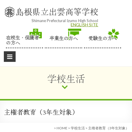
Skip
to
島根県立出雲高等学校
content
Shimane Prefectural Izumo High School
ENGLISH SITE
在校生・保護者
卒業生の方へ
受験生の方へ
の方へ
学校生活
主権者教育（3年生対象）
>
HOME
>
学校生活
>
主権者教育（3年生対象）