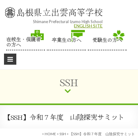
Skip
to
島根県立出雲高等学校
content
Shimane Prefectural Izumo High School
ENGLISH SITE
在校生・保護者
卒業生の方へ
受験生の方へ
の方へ
SSH
【SSH】令和７年度 山陰探究サミット
>
HOME
>
SSH
>
【SSH】令和７年度 山陰探究サミット