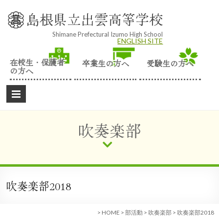
Skip
to
島根県立出雲高等学校
content
Shimane Prefectural Izumo High School
ENGLISH SITE
在校生・保護者
卒業生の方へ
受験生の方へ
の方へ
吹奏楽部
吹奏楽部2018
>
HOME
>
部活動
>
吹奏楽部
>
吹奏楽部2018