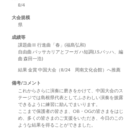
8/4
大会規模
県
成績等
課題曲Ⅲ 行進曲「春」(福島弘和)
自由曲 パッサカリアとフーガ ハ短調(J.S.バッハ、編
曲 森田一浩)
結果 金賞 中国大会（8/24 周南文化会館）へ推薦
備考/コメント
これからさらに演奏に磨きをかけて、中国大会のス
テージでは島根県代表としてふさわしい演奏を披露
できるように練習に励んでまいります。
ここまで保護者の皆さま、OB・OGの皆さまをはじ
め、多くの皆さまのご支援をいただき、今日のこの
ような結果を得ることができました。