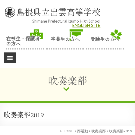
Skip
to
島根県立出雲高等学校
content
Shimane Prefectural Izumo High School
ENGLISH SITE
在校生・保護者
卒業生の方へ
受験生の方へ
の方へ
吹奏楽部
吹奏楽部2019
>
HOME
>
部活動
>
吹奏楽部
>
吹奏楽部2019