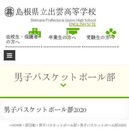
Skip
to
島根県立出雲高等学校
content
Shimane Prefectural Izumo High School
ENGLISH SITE
在校生・保護者
卒業生の方へ
受験生の方へ
の方へ
男子バスケットボール部
男子バスケットボール部2020
>
HOME
>
部活動
>
男子バスケットボール部
>
男子バスケットボール部2020