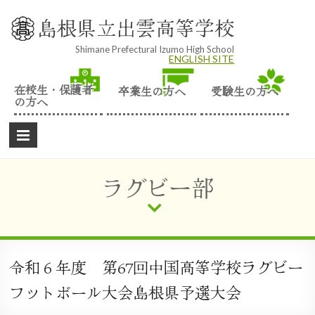
Skip
to
島根県立出雲高等学校
content
Shimane Prefectural Izumo High School
ENGLISH SITE
在校生・保護者
卒業生の方へ
受験生の方へ
の方へ
ラグビー部
令和６年度 第67回中国高等学校ラグビー
フットボール大会島根県予選大会