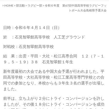
>
HOME
>
部活動
>
ラグビー部
>
令和６年度 第67回中国高等学校ラグビーフッ
トボール大会島根県予選大会
日時：令和６年４月１４日（日）
於 ：石見智翠館高等学校 人工芝グラウンド
対戦校：石見智翠館高等学校
結 果：出雲・平田・大社・松江高専合同 １２（７－１
９，５－１９）３８ 石見智翠館１年生
新年度最初の大会である中国大会予選が行われました。平
田高等学校・大社高等学校・松江工業高等専門学校との合
同での参加となり、本校からも３年生３名の選手が出場し
ました。
前半は、立ち上がり２分にトライ・コンバージョンを許し
ましたが、その後１８分にトライ・コンバージョンを成功