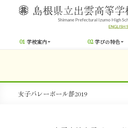
Skip
島根県立出雲高等学
to
content
Shimane Prefectural Izumo High Sc
ENGLISH 
学校案内
学びの特色
女子バレーボール部2019