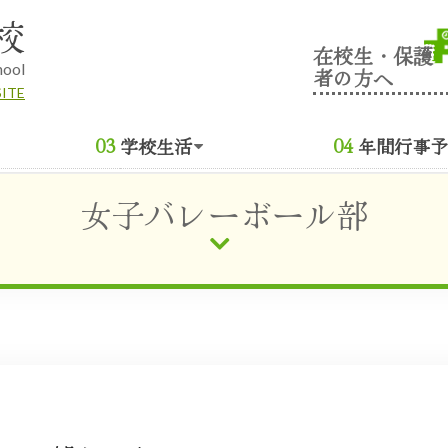
校
在校生・保護
hool
者の方へ
SITE
学校生活
年間行事予
女子バレーボール部