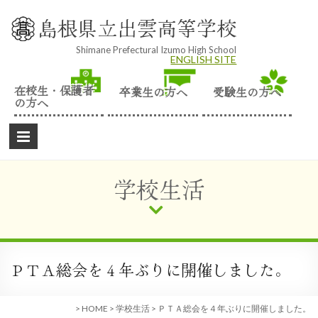
Skip
to
島根県立出雲高等学校
content
Shimane Prefectural Izumo High School
ENGLISH SITE
在校生・保護者
卒業生の方へ
受験生の方へ
の方へ
学校生活
ＰＴＡ総会を４年ぶりに開催しました。
>
HOME
>
学校生活
>
ＰＴＡ総会を４年ぶりに開催しました。