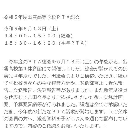
令和５年度出雲高等学校ＰＴＡ総会
令和５年５月１３日（土）
１４：００～１５：２０（総会）
１５：３０～１６：２０（学年ＰＴＡ）
今年度のＰＴＡ総会を５月１３日（土）の午後から、出
雲高校第１体育館にて開催しました。総会が開かれるのは
実に４年ぶりでした。田邊会長よりご挨拶いただき、続い
て村松校長からの学校運営方針や、関係部署より近況報
告、会務報告、決算報告等がありました。また新年度役員
を代表して吉田会長よりご挨拶いただいた後、会務計画
案、予算案審議等が行われました。議題は全てご承認いた
だき、今年度の新たなＰＴＡ活動が開始します。（ご欠席
の会員の方へ、総会資料を子どもさんを通じて配布してい
ますので、内容のご確認をお願いいたします。）