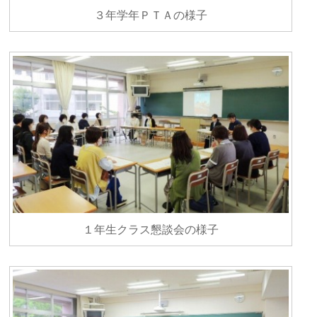
３年学年ＰＴＡの様子
１年生クラス懇談会の様子