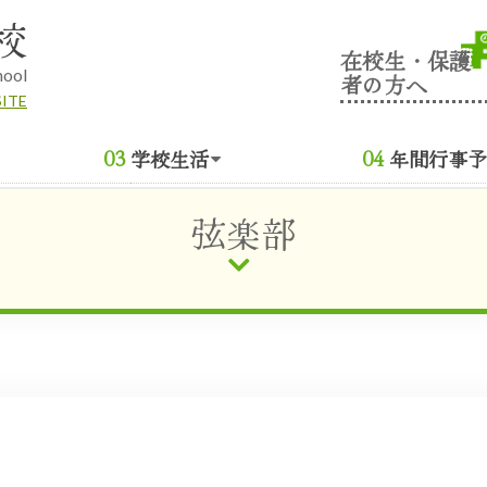
校
在校生・保護
hool
者の方へ
SITE
学校生活
年間行事予
弦楽部