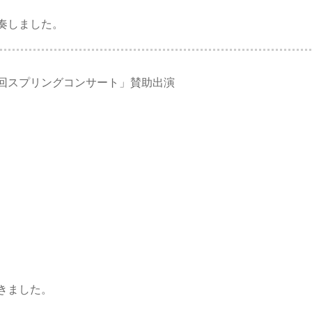
奏しました。
回スプリングコンサート」賛助出演
きました。