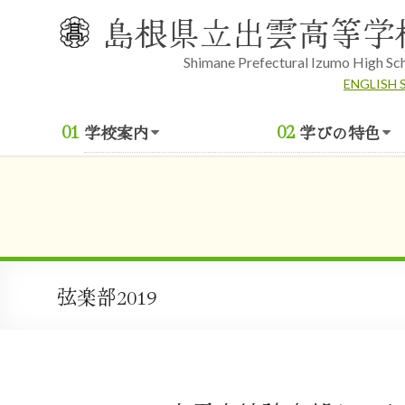
Skip
島根県立出雲高等学
to
content
Shimane Prefectural Izumo High Sc
ENGLISH 
学校案内
学びの特色
弦楽部2019