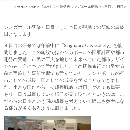
>
HOME
>
SSH
>
【SSH】２年理数科シンガポール研修 ＜4日目／5日目＞
シンガポール研修４日目です。本日が現地での研修の最終
日となります。
４日目の研修では午前中に「Singapore City Gallery」を訪
問しました。この施設ではシンガポールの国家計画や都市
開発の変遷、市民の工夫を通して未来へ向けた都市デザイ
ンの在り方について学びました。この研修旅行に出発する
前に実施した事前学習でも学んでいた、シンガポールの都
市としての成長、国としての成長を学ぶことができまし
た。小さな国だからこそ成長戦略（計画）がとても重要で
あり、日々成長していく様子が見て取れるというのは、こ
れからの日本という国の成長を考えていく際にも参考にな
る部分が多くあるように感じました。