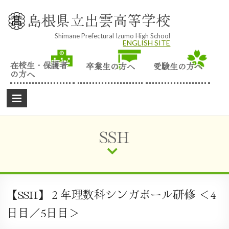
Skip
to
島根県立出雲高等学校
content
Shimane Prefectural Izumo High School
ENGLISH SITE
在校生・保護者
卒業生の方へ
受験生の方へ
の方へ
SSH
【SSH】２年理数科シンガポール研修 ＜4
日目／5日目＞