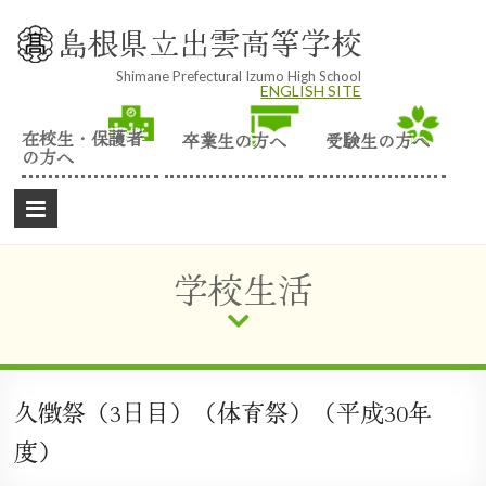
Skip
to
島根県立出雲高等学校
content
Shimane Prefectural Izumo High School
ENGLISH SITE
在校生・保護者
卒業生の方へ
受験生の方へ
の方へ
学校生活
久徴祭（3日目）（体育祭）（平成30年
度）