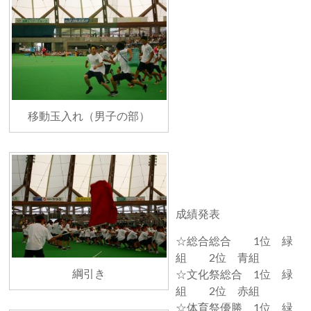
移動玉入れ（男子の部）
成績発表
☆総合総合 1位 緑
組 2位 青組
綱引き
☆文化祭総合 1位 緑
組 2位 赤組
☆体育祭優勝 1位 緑