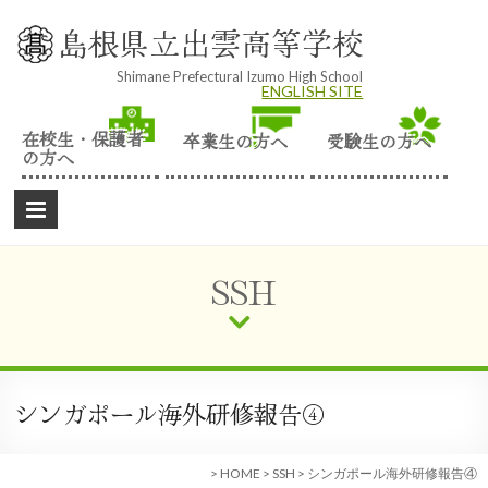
Skip
to
島根県立出雲高等学校
content
Shimane Prefectural Izumo High School
ENGLISH SITE
在校生・保護者
卒業生の方へ
受験生の方へ
の方へ
SSH
シンガポール海外研修報告④
>
HOME
>
SSH
>
シンガポール海外研修報告④