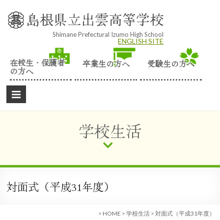
Skip
to
島根県立出雲高等学校
content
Shimane Prefectural Izumo High School
ENGLISH SITE
在校生・保護者
卒業生の方へ
受験生の方へ
の方へ
学校生活
対面式（平成31年度）
>
HOME
>
学校生活
>
対面式（平成31年度）