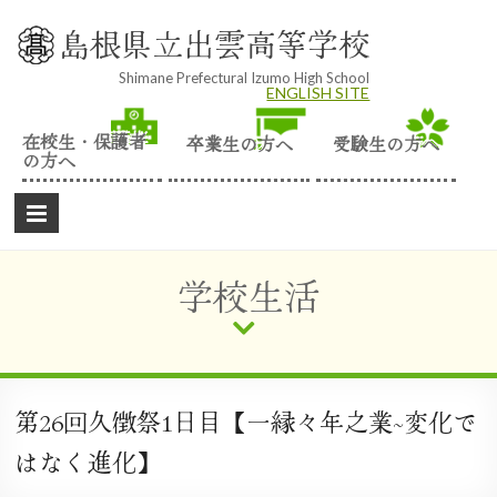
Skip
to
島根県立出雲高等学校
content
Shimane Prefectural Izumo High School
ENGLISH SITE
在校生・保護者
卒業生の方へ
受験生の方へ
の方へ
学校生活
第26回久徴祭1日目【一縁々年之業~変化で
はなく進化】