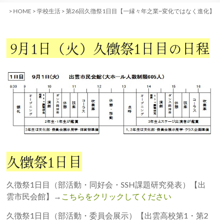
>
HOME
>
学校生活
>
第26回久徴祭1日目【一縁々年之業~変化ではなく進化】
9月1日（火）久徴祭1日目の日程
久徴祭1日目
久徴祭1日目（部活動・同好会・SSH課題研究発表）【出
雲市民会館】→
こちらをクリックしてください
久徴祭1日目（部活動・委員会展示）【出雲高校第1・第2