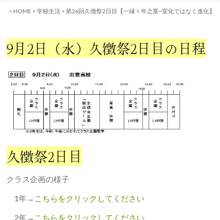
>
HOME
>
学校生活
>
第26回久徴祭2日目【一縁々年之業~変化ではなく進化】
9月2日（水）久徴祭2日目の日程
久徴祭2日目
クラス企画の様子
1年→
こちらをクリックしてください
2年→
こちらをクリックしてください