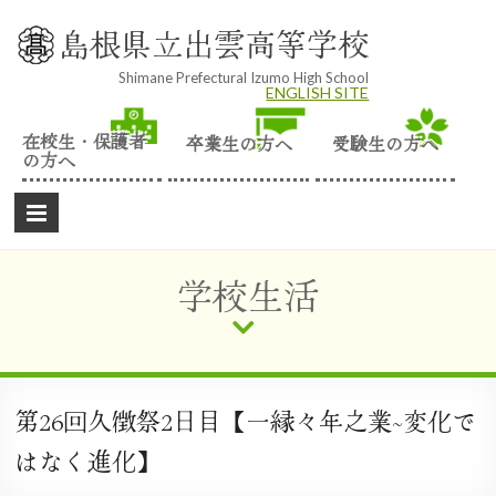
Skip
to
島根県立出雲高等学校
content
Shimane Prefectural Izumo High School
ENGLISH SITE
在校生・保護者
卒業生の方へ
受験生の方へ
の方へ
学校生活
第26回久徴祭2日目【一縁々年之業~変化で
はなく進化】