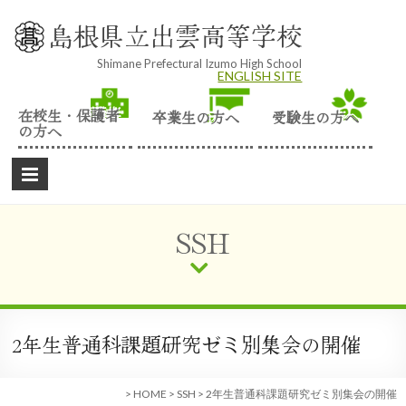
Skip
to
島根県立出雲高等学校
content
Shimane Prefectural Izumo High School
ENGLISH SITE
在校生・保護者
卒業生の方へ
受験生の方へ
の方へ
SSH
2年生普通科課題研究ゼミ別集会の開催
>
HOME
>
SSH
>
2年生普通科課題研究ゼミ別集会の開催